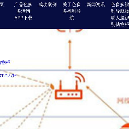
色多多视频色版,色多多污污APP
页
(current)
产品色多
成功案例
关于色多
新闻资讯
色多多
多污污
多福利导
利导航
APP下载
航
联人脸
别储物
储物柜
21779