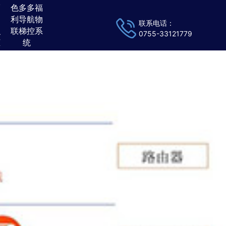
下载
福
色多多福
物
利导航物
联系电话：
识
联梯控系
0755-33121779
柜
统